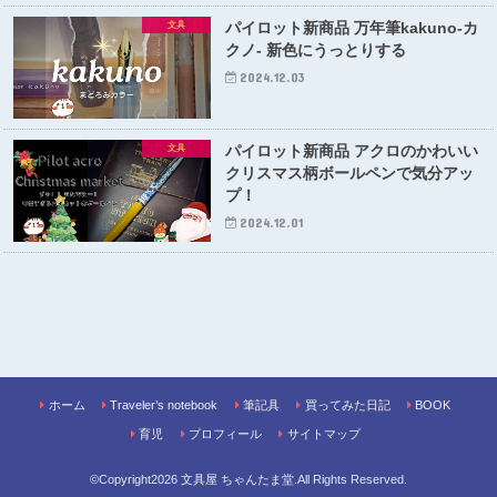
パイロット新商品 万年筆kakuno-カ
文具
クノ- 新色にうっとりする
2024.12.03
パイロット新商品 アクロのかわいい
文具
クリスマス柄ボールペンで気分アッ
プ！
2024.12.01
ホーム
Traveler’s notebook
筆記具
買ってみた日記
BOOK
育児
プロフィール
サイトマップ
©Copyright2026
文具屋 ちゃんたま堂
.All Rights Reserved.