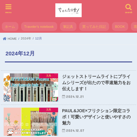
menu
search
ホーム
Traveler’s notebook
筆記具
買ってみた日記
BOOK
2024年
12月
HOME
2024年12月
ジェットストリームライトにプライ
文具
ムシリーズが出たので早速魅力をお
伝えします！
2024.12.21
PAUL&JOE×フリクション限定コラ
文具
ボ！可愛いデザインと使いやすさの
魅力
2024.12.07