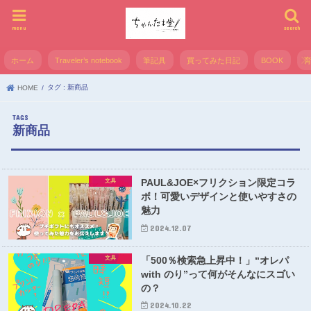
menu
search
ホーム
Traveler’s notebook
筆記具
買ってみた日記
BOOK
タグ : 新商品
HOME
新商品
PAUL&JOE×フリクション限定コラ
文具
ボ！可愛いデザインと使いやすさの
魅力
2024.12.07
「500％検索急上昇中！」“オレパ
文具
with のり”って何がそんなにスゴい
の？
2024.10.22