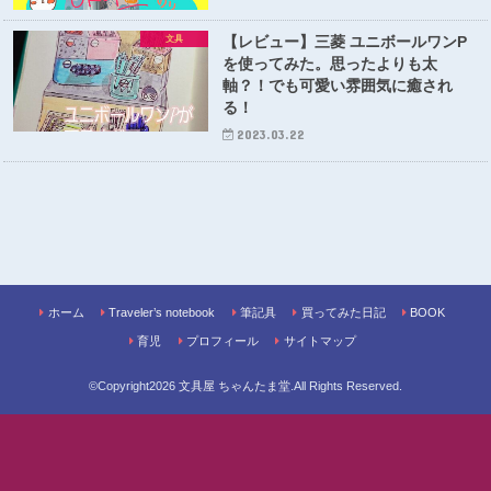
【レビュー】三菱 ユニボールワンP
文具
を使ってみた。思ったよりも太
軸？！でも可愛い雰囲気に癒され
る！
2023.03.22
ホーム
Traveler’s notebook
筆記具
買ってみた日記
BOOK
育児
プロフィール
サイトマップ
©Copyright2026
文具屋 ちゃんたま堂
.All Rights Reserved.