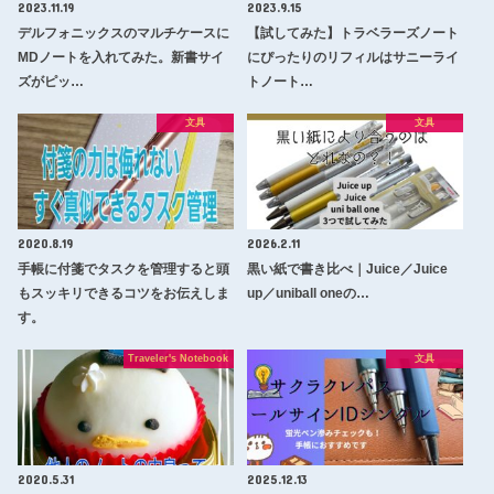
2023.11.19
2023.9.15
デルフォニックスのマルチケースに
【試してみた】トラベラーズノート
MDノートを入れてみた。新書サイ
にぴったりのリフィルはサニーライ
ズがピッ…
トノート…
文具
文具
2020.8.19
2026.2.11
手帳に付箋でタスクを管理すると頭
黒い紙で書き比べ｜Juice／Juice
もスッキリできるコツをお伝えしま
up／uniball oneの…
す。
Traveler's Notebook
文具
2020.5.31
2025.12.13