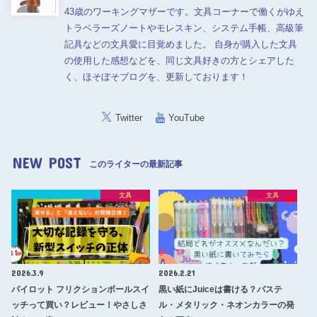
43歳のワーキングマザーです。文具コーナーで働くがゆえ
トラベラーズノートやモレスキン、システム手帳、高級筆
記具などの文具愛に目覚めました。 自身が購入した文具
の使用した感想などを、同じ文具好きの方とシェアした
く、ほそぼそブログを、更新しております！
Twitter
YouTube
NEW POST
このライターの最新記事
文具
文具
2026.3.9
2026.2.21
パイロット フリクションボールスイ
黒い紙にJuiceは書ける？パステ
ッチって買い？レビュー！やさしさ
ル・メタリック・ネオンカラーの発