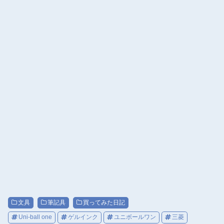
文具
筆記具
買ってみた日記
Uni-ball one
ゲルインク
ユニボールワン
三菱