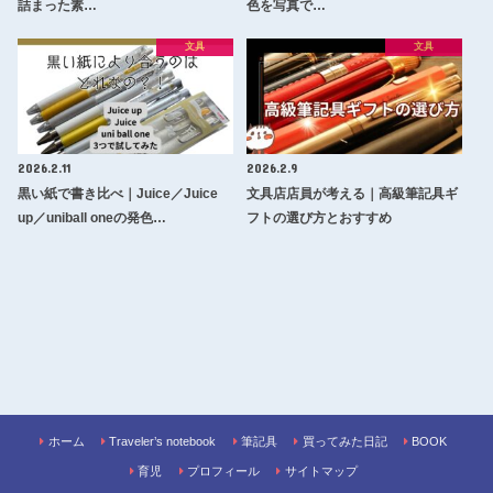
詰まった素…
色を写真で…
文具
文具
2026.2.11
2026.2.9
黒い紙で書き比べ｜Juice／Juice
文具店店員が考える｜高級筆記具ギ
up／uniball oneの発色…
フトの選び方とおすすめ
ホーム
Traveler’s notebook
筆記具
買ってみた日記
BOOK
育児
プロフィール
サイトマップ