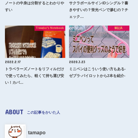
ノートの中身は分割するとわかりや
サクラボールサインiDシングル？書
すい
きやすいの？蛍光ペンで滲むの？チ
ェック…
Traveler's Notebook
筆記具
2022.2.17
2020.3.23
トラベラーズノートをリフィルだけ
ミニペンはこういう使い方もある-
で使ってみたら、軽くて持ち運び安
ゼブラ·パイロットから2本を紹介-
い！カバ…
ABOUT
この記事をかいた人
tamapo