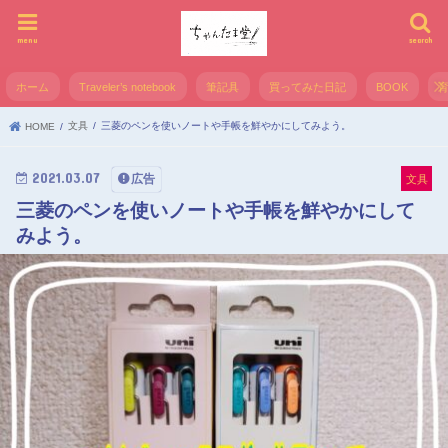
menu
search
ホーム
Traveler’s notebook
筆記具
買ってみた日記
BOOK
文具
三菱のペンを使いノートや手帳を鮮やかにしてみよう。
HOME
2021.03.07
広告
文具
三菱のペンを使いノートや手帳を鮮やかにして
みよう。